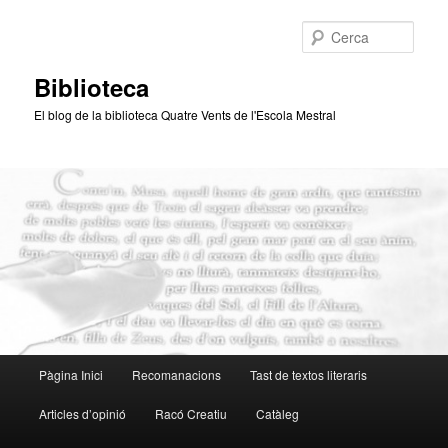
Aneu
al
Cerca
contingut
principal
Biblioteca
El blog de la biblioteca Quatre Vents de l'Escola Mestral
Menú
Pàgina Inici
Recomanacions
Tast de textos literaris
principal
Articles d’opinió
Racó Creatiu
Catàleg