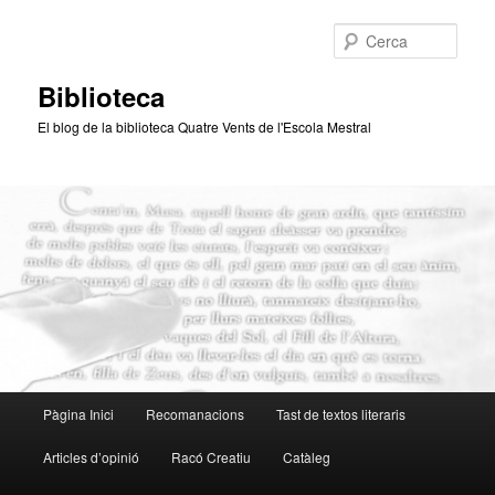
Aneu
al
Cerca
contingut
principal
Biblioteca
El blog de la biblioteca Quatre Vents de l'Escola Mestral
Menú
Pàgina Inici
Recomanacions
Tast de textos literaris
principal
Articles d’opinió
Racó Creatiu
Catàleg