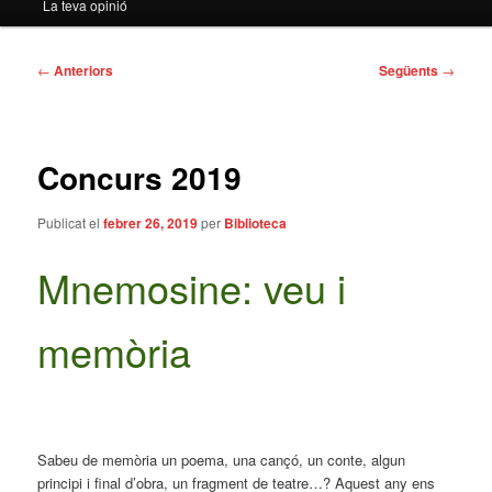
La teva opinió
Navegació
←
Anteriors
Següents
→
per
les
entrades
Concurs 2019
Publicat el
febrer 26, 2019
per
Biblioteca
Mnemosine: veu i
memòria
Sabeu de memòria un poema, una cançó, un conte, algun
principi i final d’obra, un fragment de teatre…? Aquest any ens