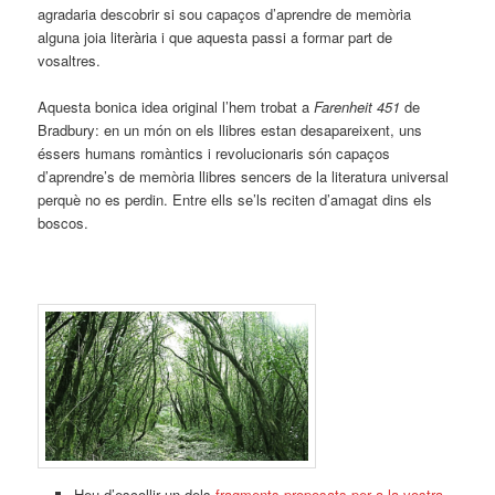
agradaria descobrir si sou capaços d’aprendre de memòria
alguna joia literària i que aquesta passi a formar part de
vosaltres.
Aquesta bonica idea original l’hem trobat a
Farenheit 451
de
Bradbury: en un món on els llibres estan desapareixent, uns
éssers humans romàntics i revolucionaris són capaços
d’aprendre’s de memòria llibres sencers de la literatura universal
perquè no es perdin. Entre ells se’ls reciten d’amagat dins els
boscos.
Heu d’escollir un dels
fragments proposats per a la vostra