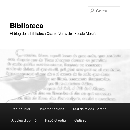
Aneu
al
Cerca
contingut
principal
Biblioteca
El blog de la biblioteca Quatre Vents de l'Escola Mestral
Menú
Pàgina Inici
Recomanacions
Tast de textos literaris
principal
Articles d’opinió
Racó Creatiu
Catàleg