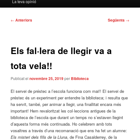
La teva opinió
Navegació
←
Anteriors
Següents
→
per
les
entrades
Els fal·lera de llegir va a
tota vela!!
Publicat el
novembre 25, 2019
per
Biblioteca
El servei de préstec a l’escola funciona com mai!! El servei de
préstec és un experiment per entendre la biblioteca; i resulta que
ha servit, també, per animar a llegir, una finallitat encara més
important! Hem revaloritzat les col·leccions antigues de la
biblioteca de l’escola que durant un temps no s’estaven llegint
d’aquesta forma més continuada. Ho celebrem amb tots
vosaltres a través d’una recomanació que ens ha fet un alumne:
Els misteri dels fills de la Lluna
, de Fina Casalderrey, de la