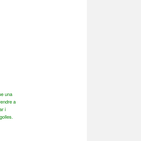
que una
rendre a
r i
golles.