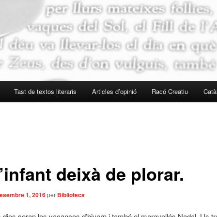
Tast de textos literaris
Articles d’opinió
Racó Creatiu
Catà
’infant deixà de plorar.
esembre 1, 2016
per
Biblioteca
 dies seran les vacances d’hivern i també el maravellós Nadal. Us t