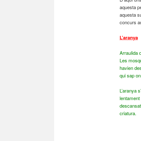
aquesta pe
aquesta su
concurs an
L’aranya
Arraulida 
Les mosque
havien des
qui sap on
L’aranya s’
lentament 
descansat.
criatura.