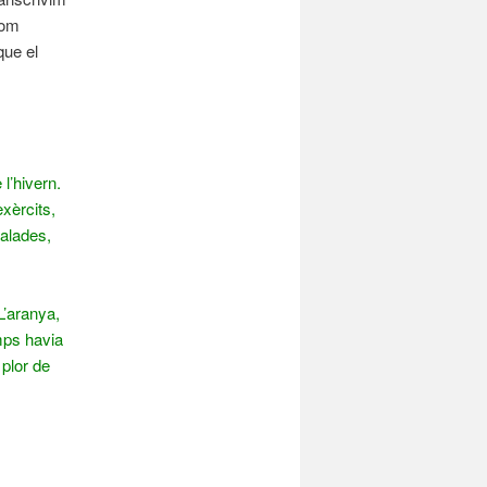
com
que el
l’hivern.
xèrcits,
 alades,
 L’aranya,
mps havia
plor de