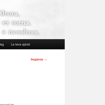
leg
La teva opinió
Següents
→
ranscrivim