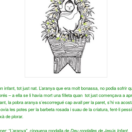
n infant, tot just nat. L’aranya que era molt bonassa, no podia sofrir 
lorés – a ella se li havia mort una filleta quan tot just començava a ap
 tant, la pobra aranya s’escorregué cap avall per la paret, s’hi va acosta
via les potes per la barbeta rosada i suau de la criatura, fent-li pessi
ixà de plorar.
er: “L’aranya”, cinquena rondalla de
Deu rondalles de Jesús Infant
.