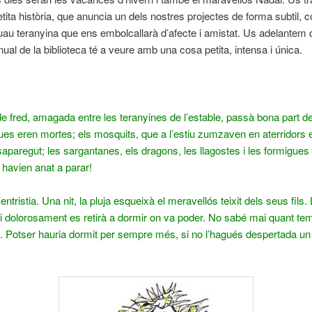
tita història, que anuncia un dels nostres projectes de forma subtil, 
au teranyina que ens embolcallarà d’afecte i amistat. Us adelantem 
ual de la biblioteca té a veure amb una cosa petita, intensa i única.
de fred, amagada entre les teranyines de l’estable, passà bona part de 
s eren mortes; els mosquits, que a l’estiu zumzaven en aterridors e
aparegut; les sargantanes, els dragons, les llagostes i les formigues
 havien anat a parar!
entristia. Una nit, la pluja esqueixà el meravellós teixit dels seus fils.
i dolorosament es retirà a dormir on va poder. No sabé mai quant te
 Potser hauria dormit per sempre més, si no l’hagués despertada un 