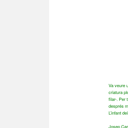
Va veure u
criatura p
filar-. Per
després mo
L’infant de
Josep Carn