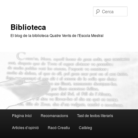
Aneu
Aneu
al
al
Cerca
contingut
contingut
principal
secundari
Biblioteca
El blog de la biblioteca Quatre Vents de l'Escola Mestral
Menú
Pàgina Inici
Recomanacions
Tast de textos literaris
principal
Articles d’opinió
Racó Creatiu
Catàleg