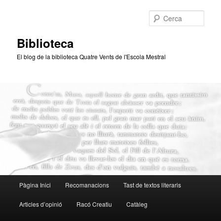
Aneu
Aneu
al
al
Cerca
contingut
contingut
principal
secundari
Biblioteca
El blog de la biblioteca Quatre Vents de l'Escola Mestral
Menú
Pàgina Inici
Recomanacions
Tast de textos literaris
principal
Articles d’opinió
Racó Creatiu
Catàleg